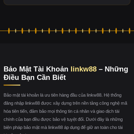
Bảo Mật Tài Khoản
linkw88
– Những
Điều Bạn Cần Biết
Bảo mật tài khoản là ưu tiên hàng đầu của linkw88. Hệ thống
đăng nhập linkw88 được xây dựng trên nền tảng công nghệ mã
hóa tiên tiến, đảm bảo mọi thông tin cá nhân và giao dịch tài
chính của bạn đều được bảo vệ tuyệt đối. Dưới đây là những
biện pháp bảo mật mà linkw88 áp dụng để giữ an toàn cho tài