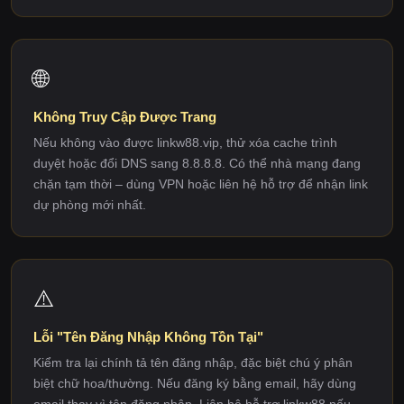
🌐
Không Truy Cập Được Trang
Nếu không vào được linkw88.vip, thử xóa cache trình
duyệt hoặc đổi DNS sang 8.8.8.8. Có thể nhà mạng đang
chặn tạm thời – dùng VPN hoặc liên hệ hỗ trợ để nhận link
dự phòng mới nhất.
⚠️
Lỗi "Tên Đăng Nhập Không Tồn Tại"
Kiểm tra lại chính tả tên đăng nhập, đặc biệt chú ý phân
biệt chữ hoa/thường. Nếu đăng ký bằng email, hãy dùng