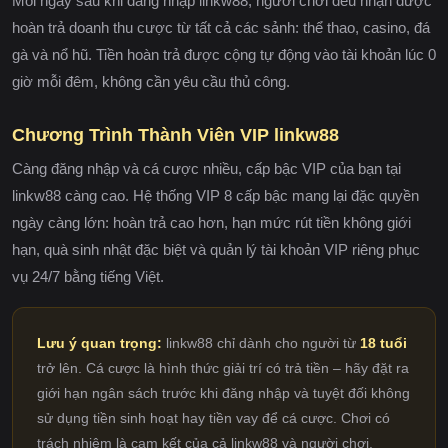
Mỗi ngày sau khi đăng nhập linkw88, người chơi đều nhận được
hoàn trả doanh thu cược từ tất cả các sảnh: thể thao, casino, đá
gà và nổ hũ. Tiền hoàn trả được cộng tự động vào tài khoản lúc 0
giờ mỗi đêm, không cần yêu cầu thủ công.
Chương Trình Thành Viên VIP linkw88
Càng đăng nhập và cá cược nhiều, cấp bậc VIP của bạn tại
linkw88 càng cao. Hệ thống VIP 8 cấp bậc mang lại đặc quyền
ngày càng lớn: hoàn trả cao hơn, hạn mức rút tiền không giới
hạn, quà sinh nhật đặc biệt và quản lý tài khoản VIP riêng phục
vụ 24/7 bằng tiếng Việt.
Lưu ý quan trọng:
linkw88 chỉ dành cho người từ
18 tuổi
trở lên. Cá cược là hình thức giải trí có trả tiền – hãy đặt ra
giới hạn ngân sách trước khi đăng nhập và tuyệt đối không
sử dụng tiền sinh hoạt hay tiền vay để cá cược. Chơi có
trách nhiệm là cam kết của cả linkw88 và người chơi.