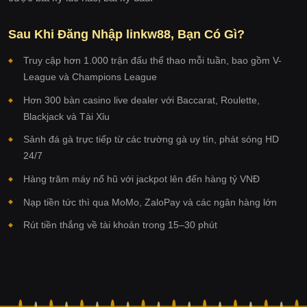
Sau Khi Đăng Nhập linkw88, Bạn Có Gì?
Truy cập hơn 1.000 trận đấu thể thao mỗi tuần, bao gồm V-
League và Champions League
Hơn 300 bàn casino live dealer với Baccarat, Roulette,
Blackjack và Tài Xỉu
Sảnh đá gà trực tiếp từ các trường gà uy tín, phát sóng HD
24/7
Hàng trăm máy nổ hũ với jackpot lên đến hàng tỷ VNĐ
Nạp tiền tức thì qua MoMo, ZaloPay và các ngân hàng lớn
Rút tiền thắng về tài khoản trong 15–30 phút