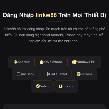
Đăng Nhập
linkw88
Trên Mọi Thiết Bị
linkw88 hỗ trợ đăng nhập liền mạch trên tất cả các nền tảng phổ
biến. Dù bạn dùng điện thoại Android, iPhone hay máy tính, trải
nghiệm đều mượt mà như nhau.
Android
iOS / iPhone
Windows PC
MacBook
iPad / Tablet
Chrome
Safari
Firefox