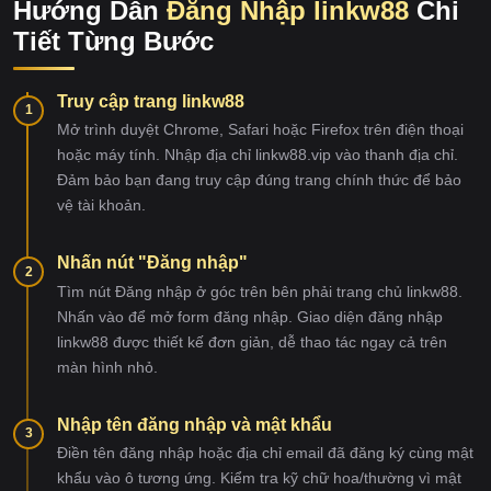
Hướng Dẫn
Đăng Nhập linkw88
Chi
Tiết Từng Bước
Truy cập trang linkw88
1
Mở trình duyệt Chrome, Safari hoặc Firefox trên điện thoại
hoặc máy tính. Nhập địa chỉ linkw88.vip vào thanh địa chỉ.
Đảm bảo bạn đang truy cập đúng trang chính thức để bảo
vệ tài khoản.
Nhấn nút "Đăng nhập"
2
Tìm nút Đăng nhập ở góc trên bên phải trang chủ linkw88.
Nhấn vào để mở form đăng nhập. Giao diện đăng nhập
linkw88 được thiết kế đơn giản, dễ thao tác ngay cả trên
màn hình nhỏ.
Nhập tên đăng nhập và mật khẩu
3
Điền tên đăng nhập hoặc địa chỉ email đã đăng ký cùng mật
khẩu vào ô tương ứng. Kiểm tra kỹ chữ hoa/thường vì mật