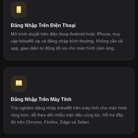
Đăng Nhập Trên Điện Thoại
Mở trình duyệt trên điện thoại Android hoặc iPhone, truy
cập linkw88.vip và đăng nhập bình thường. Không cần tải
app, giao diện tự động tối ưu cho màn hình cảm ứng.
Đăng Nhập Trên Máy Tính
Trải nghiệm đăng nhập linkw88 trên máy tính cho màn hình
rộng hơn, dễ theo dõi nhiều trận đấu cùng lúc. Hỗ trợ đầy
đủ trên Chrome, Firefox, Edge và Safari.