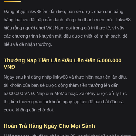
Đăng nhập linkw88 lần đầu tiên, bạn sẽ được chào đón bằng
hàng loạt ưu đãi hấp dẫn dành riêng cho thành viên mới. linkw88
hiểu rằng người chơi Việt Nam coi trọng giá trị thực tế, vì vậy
các chương trình khuyến mãi đều được thiết kế minh bạch, dễ
hiểu và dễ nhận thưởng.
Thưởng Nạp Tiền Lần Đầu Lên Đến 5.000.000
VNĐ
Ngay sau khi đăng nhập linkw88 và thực hiện nạp tiền lần đầu,
tài khoản của bạn sẽ được cộng thêm tiền thưởng lên đến
5.000.000 VNĐ. Nạp qua MoMo hoặc ZaloPay được xử lý tức
thì, tiền thưởng vào tài khoản ngay lập tức để bạn bắt đầu cá
cược không cần chờ đợi.
Hoàn Trả Hàng Ngày Cho Mọi Sảnh