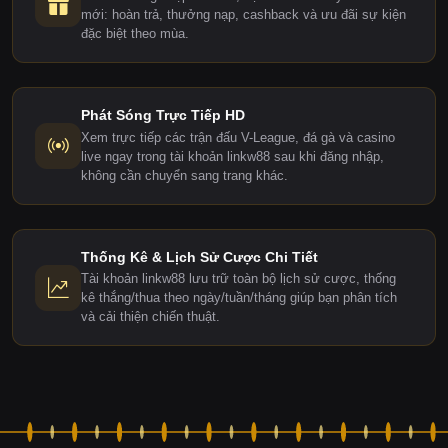
mới: hoàn trả, thưởng nạp, cashback và ưu đãi sự kiện
đặc biệt theo mùa.
Phát Sóng Trực Tiếp HD
Xem trực tiếp các trận đấu V-League, đá gà và casino
live ngay trong tài khoản linkw88 sau khi đăng nhập,
không cần chuyển sang trang khác.
Thống Kê & Lịch Sử Cược Chi Tiết
Tài khoản linkw88 lưu trữ toàn bộ lịch sử cược, thống
kê thắng/thua theo ngày/tuần/tháng giúp bạn phân tích
và cải thiện chiến thuật.