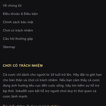
Về chúng tôi
Điều khoản & Điều kiện
Chính sách bảo mật
Chơi có trách nhiệm
Câu hỏi thường gặp
Sitemap
CHƠI CÓ TRÁCH NHIỆM
Cá cược chỉ dành cho người từ 18 tuổi trở lên. Hãy đặt ra giới hạn
cho bản thân và chơi có trách nhiệm. Nếu bạn cảm thấy cá cược
đang ảnh hưởng tiêu cực đến cuộc sống, hãy tìm kiếm sự hỗ trợ
kịp thời. linkw88 cam kết hỗ trợ người chơi duy trì thói quen cá
cược lành mạnh.