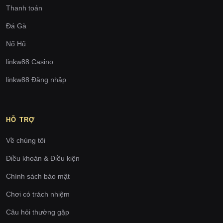
Thanh toán
Đá Gà
Nổ Hũ
linkw88 Casino
linkw88 Đăng nhập
HỖ TRỢ
Về chúng tôi
Điều khoản & Điều kiện
Chính sách bảo mật
Chơi có trách nhiệm
Câu hỏi thường gặp