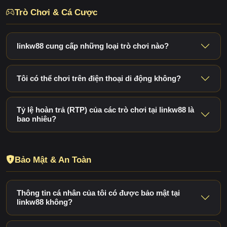
Trò Chơi & Cá Cược
linkw88 cung cấp những loại trò chơi nào?
Tôi có thể chơi trên điện thoại di động không?
Tỷ lệ hoàn trả (RTP) của các trò chơi tại linkw88 là
bao nhiêu?
Bảo Mật & An Toàn
Thông tin cá nhân của tôi có được bảo mật tại
linkw88 không?