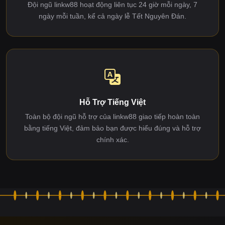
Đội ngũ linkw88 hoạt động liên tục 24 giờ mỗi ngày, 7
ngày mỗi tuần, kể cả ngày lễ Tết Nguyên Đán.
Hỗ Trợ Tiếng Việt
Toàn bộ đội ngũ hỗ trợ của linkw88 giao tiếp hoàn toàn
bằng tiếng Việt, đảm bảo bạn được hiểu đúng và hỗ trợ
chính xác.