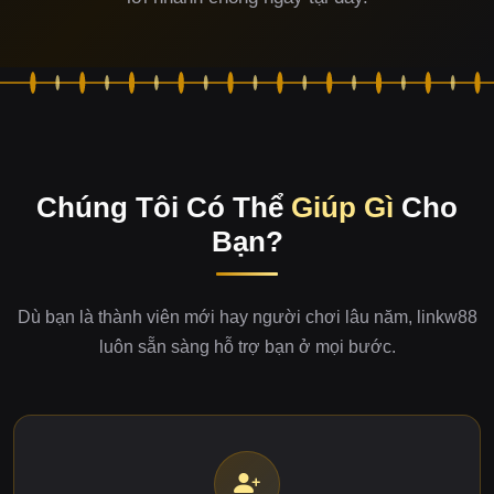
Chúng Tôi Có Thể
Giúp Gì
Cho
Bạn?
Dù bạn là thành viên mới hay người chơi lâu năm, linkw88
luôn sẵn sàng hỗ trợ bạn ở mọi bước.