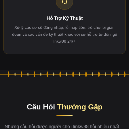
Hỗ Trợ Kỹ Thuật
Xử lý các sự cố đăng nhập, lỗi nạp tiền, trò chơi bị gián
đoạn và các vấn đề kỹ thuật khác với sự hỗ trợ từ đội ngũ
linkw88 24/7.
Câu Hỏi
Thường Gặp
Những câu hỏi được người chơi linkw88 hỏi nhiều nhất —