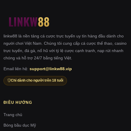
linkw88 là nền tảng cá cược trực tuyến uy tín hàng đầu dành cho
người chơi Việt Nam. Chúng tôi cung cấp cá cược thể thao, casino
trực tuyến, đá gà, nổ hũ với tỷ lệ cược cạnh tranh, nạp rút nhanh
chóng và hỗ trợ 24/7 bằng tiếng Việt.
Email liên hệ:
support@linkw88.vip
Chỉ dành cho người trên 18 tuổi
ĐIỀU HƯỚNG
Trang chủ
Bóng bầu dục Mỹ